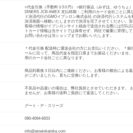
○代金引換（手数料３3０円） ○銀行振込（みずほ、ゆうちょ） ○
DINERS JCB AMEX 支払時期：ご利用のカード会社ごと
ド決済代行のGMOイプシロン株式会社 の決済代行システムを
決済画面へ移動いたしますので決済を完了させてください。安
客様の情報がイプシロンサイト経由で送信される際にはSSL(12
トカード情報は当サイトでは保有せず、同社で厳重に管理して
お問い合わせは当ショップまでお願いいたします。
＊代金引換 配送時に運送会社の方にお支払いください。 ＊銀
ールに沿って、商品代金を指定口座までお振込くださいませ。
用のカード会社ごとに異なります。
商品到着後３日以内にご連絡ください。お客様の都合による返
がございましたら、直ちに交換いたします。
不良品や品違いの場合は、弊社負担とさせていただきます。 
ませんが、お客様の送料ご負担にて返送してください。
グート・デ・スリーズ
080-4094-6833
info@atoatokatoka.com