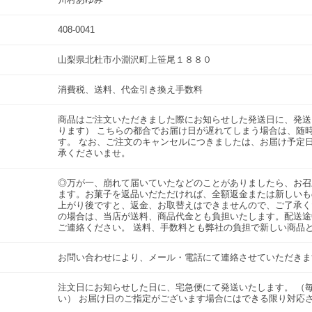
408-0041
山梨県北杜市小淵沢町上笹尾１８８０
消費税、送料、代金引き換え手数料
商品はご注文いただきました際にお知らせした発送日に、発送
ります） こちらの都合でお届け日が遅れてしまう場合は、随
す。 なお、ご注文のキャンセルにつきましたは、お届け予定
承くださいませ。
◎万が一、崩れて届いていたなどのことがありましたら、お召
ます。お菓子を返品いだただければ、全額返金または新しいも
上がり後ですと、返金、お取替えはできませんので、ご了承く
の場合は、当店が送料、商品代金とも負担いたします。配送途
ご連絡ください。 送料、手数料とも弊社の負担で新しい商品
お問い合わせにより、メール・電話にて連絡させていただき
注文日にお知らせした日に、宅急便にて発送いたします。 （
い） お届け日のご指定がございます場合にはできる限り対応